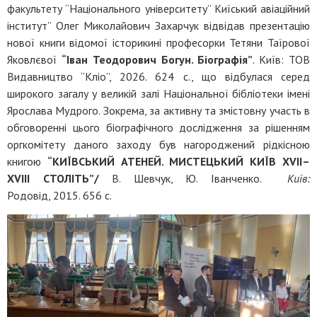
факультету “Національного університету” Киїський авіаційний
інститут” Олег Миколайович Захарчук відвідав презентацію
нової книги відомої історикині професорки Тетяни Таїрової
Яковлєвої
“Іван Теодорович Богун. Біографія”
. Київ: ТОВ
Видавництво “Кліо”, 2026. 624 с., що відбулася серед
широкого загалу у великій залі Національної бібліотеки імені
Ярослава Мудрого. Зокрема, за активну та змістовну участь в
обговоренні цього біографічного дослідження за рішенням
оргкомітету даного заходу був нагороджений рідкісною
книгою
“КИЇВСЬКИЙ АТЕНЕЙ. МИСТЕЦЬКИЙ КИЇВ ХVІІ–
ХVІІІ СТОЛІТЬ”/
В. Шевчук, Ю. Іванченко.
Київ:
Родовід, 2015. 656 с.