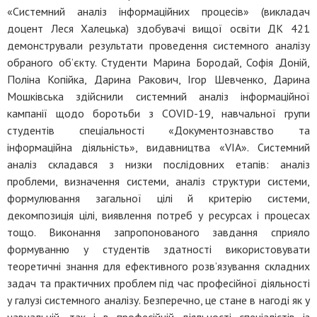
«Системний аналіз інформаційних процесів» (викладач
доцент Леся Халецька) здобувачі вищої освіти ДК 421
демонстрували результати проведення системного аналізу
обраного об’єкту. Студенти Марина Бородай, Софія Доній,
Поліна Копійка, Дарина Ракович, Ігор Шевченко, Дарина
Мошківська здійснили системний аналіз інформаційної
кампанії щодо боротьби з COVID-19, навчальної групи
студентів спеціальності «Документознавство та
інформаційна діяльність», видавництва «VIA». Системний
аналіз складався з низки послідовних етапів: аналіз
проблеми, визначення системи, аналіз структури системи,
формулювання загальної цілі й критерію системи,
декомпозиція цілі, виявлення потреб у ресурсах і процесах
тощо. Виконання запропонованого завдання сприяло
формуванню у студентів здатності використовувати
теоретичні знання для ефективного розв’язування складних
задач та практичних проблем під час професійної діяльності
у галузі системного аналізу. Безперечно, це стане в нагоді як у